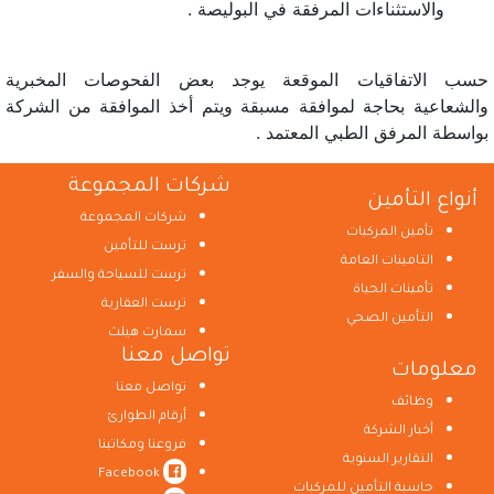
والاستثناءات المرفقة في البوليصة .
حسب الاتفاقيات الموقعة يوجد بعض الفحوصات المخبرية
والشعاعية بحاجة لموافقة مسبقة ويتم أخذ الموافقة من الشركة
بواسطة المرفق الطبي المعتمد .
شركات المجموعة
أنواع التأمين
شركات المجموعة
تأمين المركبات
ترست للتأمين
التامينات العامة
ترست للسياحة والسفر
تأمينات الحياة
ترست العقارية
التأمين الصحي
سمارت هيلث
تواصل معنا
معلومات
تواصل معنا
وظائف
أرقام الطوارئ
أخبار الشركة
فروعنا ومكاتبنا
التقارير السنوية
Facebook
حاسبة التأمين للمركبات