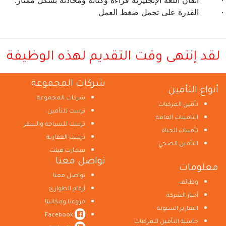
· اتقان اللغة الإنجليزية قراءة وكتابة ومحادثة بشكل ممتاز.
· القدرة على تحمل ضغط العمل
لقد إنتهى وقت التقديم لهذه الوظيفة
شركات المجموعة
أنواع التأمين
شركات المجموعة
تأمين المركبات
ترست للتأمين
التامينات العامة
ترست للسياحة والسفر
تأمينات الحياة
ترست العقارية
التأمين الصحي
سمارت هيلث
تواصل معنا
معلومات
تواصل معنا
وظائف
أرقام الطوارئ
أخبار الشركة
فروعنا ومكاتبنا
التقارير السنوية
Facebook
حاسبة التأمين للمركبات