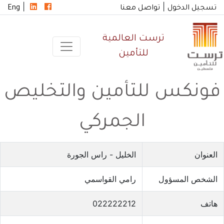
|
|
تسجيل الدخول
تواصل معنا
Eng
ترست العالمية
للتأمين
فونكس للتأمين والتخليص
الجمركي
العنوان
الخليل - راس الجورة
الشخص المسؤول
رامي القواسمي
هاتف
022222212