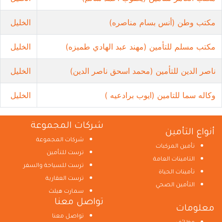
مكتب وطن (أنس بسام مناصره)
الخليل
مكتب مسلم للتأمين (مهند عبد الهادي طميزه)
الخليل
ناصر الدين للتأمين (محمد اسحق ناصر الدين)
الخليل
وكاله سما للتامين (ايوب برادعيه )
الخليل
شركات المجموعة
أنواع التأمين
شركات المجموعة
تأمين المركبات
ترست للتأمين
التامينات العامة
ترست للسياحة والسفر
تأمينات الحياة
ترست العقارية
التأمين الصحي
سمارت هيلث
تواصل معنا
معلومات
تواصل معنا